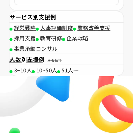
サービス別支援例
経営戦略
人事評価制度
業務改善支援
採用支援
教育研修
企業戦略
事業承継コンサル
人数別支援例
ホーム
支援事例
社会福祉
3~10人
10~50人
51人〜