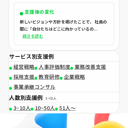
支援後の変化
新しいビジョンや方針を掲げたことで、 社員の
間に「自分たちはどこに向かっているの...
続きを読む
サービス別支援例
経営戦略
人事評価制度
業務改善支援
採用支援
教育研修
企業戦略
事業承継コンサル
人数別支援例
ホーム
支援事例
3~10人
3~10人
10~50人
51人〜